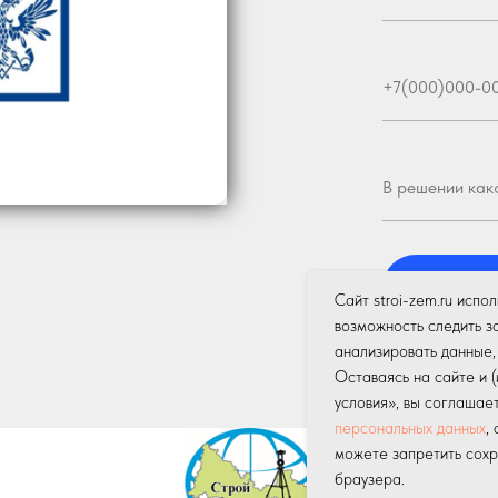
Отпра
Сайт stroi-zem.ru испо
возможность следить з
анализировать данные,
Нажимая на кно
Оставаясь на сайте и 
данных
и соглаш
условия», вы соглашае
персональных данных
,
можете запретить сохр
браузера.
Поле