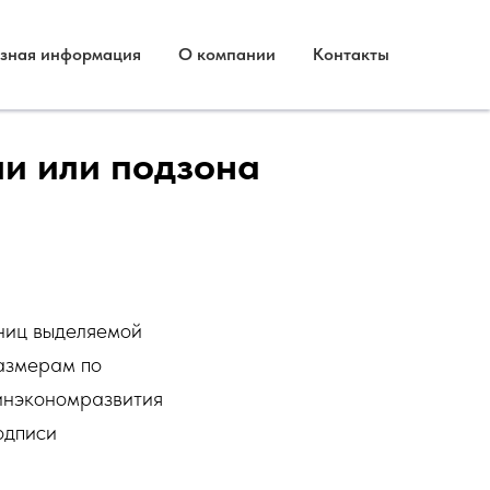
зная информация
О компании
Контакты
ли или подзона
ниц выделяемой
размерам по
инэкономразвития
одписи