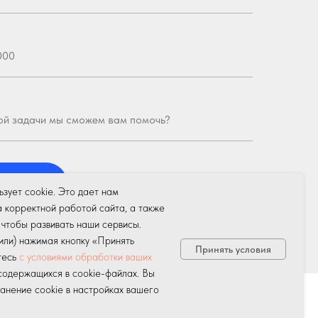
вить
льзует cookie. Это дает нам
а корректной работой сайта, а также
 чтобы развивать наши сервисы.
пку, вы даете
согласие на обработку персональных
(или) нажимая кнопку «Принять
аетесь с
политикой обработки персональных данных.
Принять условия
тесь
с условиями обработки ваших
 содержащихся в cookie-файлах. Вы
анение cookie в настройках вашего
зная информация
О компании
Контакты